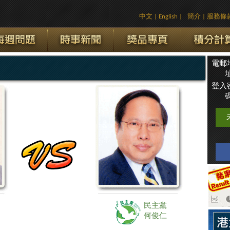
中文
|
English
|
簡介
|
服務條
電郵
址
登入
碼
民主黨
何俊仁