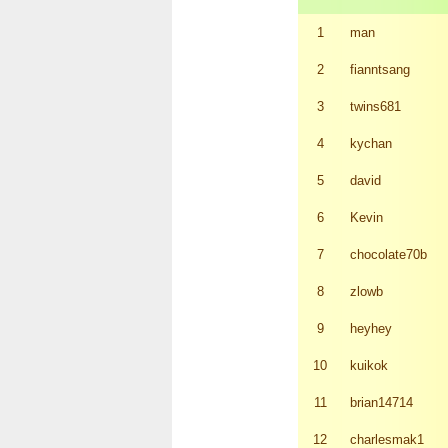
1
man
2
fianntsang
3
twins681
4
kychan
5
david
6
Kevin
7
chocolate70b
8
zlowb
9
heyhey
10
kuikok
11
brian14714
12
charlesmak1