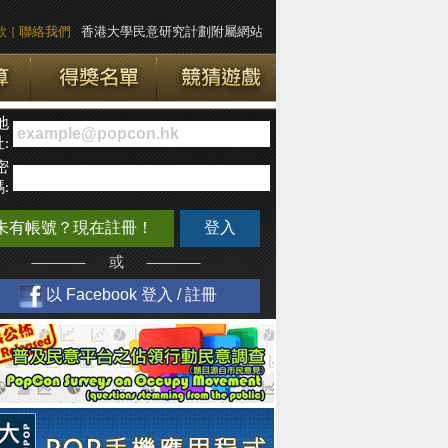
款
|
聯絡我們
香港大學民意研究計劃附屬網站
地
:
密
:
未有帳號？現在註冊！
登入
或
以 Facebook 登入 / 註冊