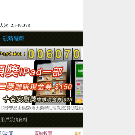
次: 2,349,378
競猜遊戲
opCoins：
*頭獎獎品由楊森(港大榮譽助理教授)贊助送出
近用戶競猜資料
話訪問
票站投票
更新