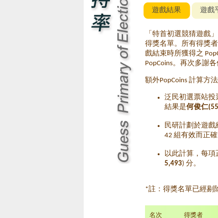
遊戲結果
遊戲
「特首初選競猜遊戲」已
得獎名單。所有得獎者*
戲結束時所獲得之 Po
PopCoins。再次
額外PopCoins 計算
泛民初選票站投
結果是
何俊仁(55
民研計劃於遊戲結
42 組有效而正
以此計算，每項正確
5,493
) 分。
*註：得獎名單已經剔
名次
得獎者