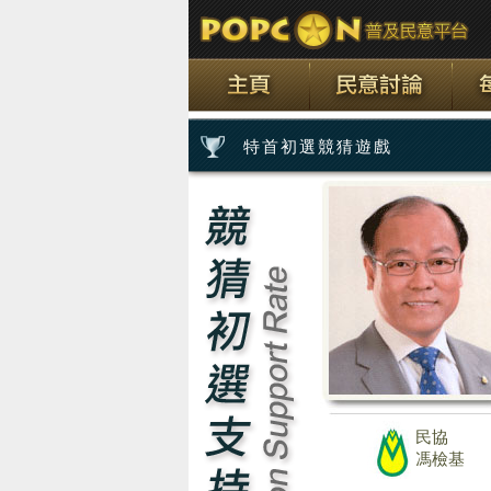
特首初選競猜遊戲
民協
馮檢基