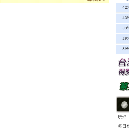
42%
43%
33%
29%
89%
玩埋
每日登