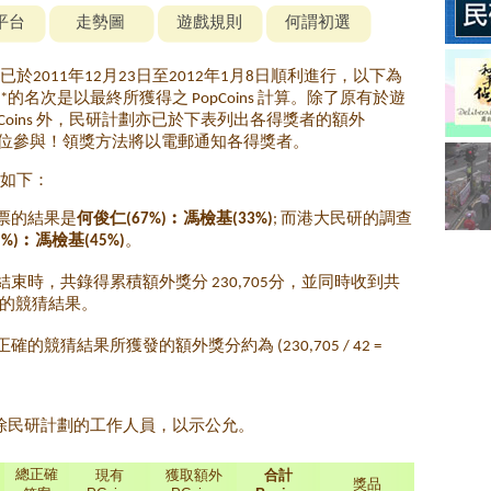
平台
走勢圖
遊戲規則
何謂初選
於2011年12月23日至2012年1月8日順利進行，以下為
的名次是以最終所獲得之 PopCoins 計算。除了原有於遊
pCoins 外，民研計劃亦已於下表列出各得獎者的額外
多謝各位參與！領獎方法將以電郵通知各得獎者。
方法如下：
票的結果是
何俊仁(67%)︰馮檢基(33%)
; 而港大民研的調查
%)︰馮檢基(45%)
。
束時，共錄得累積額外獎分 230,705分，並同時收到共
確的競猜結果。
的競猜結果所獲發的額外獎分約為 (230,705 / 42 =
除民研計劃的工作人員，以示公允。
總正確
現有
獲取額外
合計
獎品