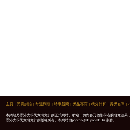
主頁
|
民意討論
|
每週問題
|
時事新聞
|
獎品專頁
|
積分計算
|
得獎名單
|
本網站乃香港大學民意研究計劃正式網站。網站一切內容乃個別學者的研究結果
香港大學民意研究計劃版權所有。本網站由
popcon@hkupop.hku.hk
製作。