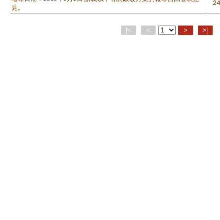
2
見。
|<
<
>
>|