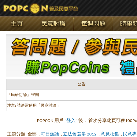
公告
「民研討論」守則
注意: 請適當使用「民意討論」
POPCON 用戶 "
登入
" 後， 首次分享此頁可獲100Pop
主題分類: 全部
,
每日熱話
,
立法會選舉 2012
,
意見收集
,
民意專