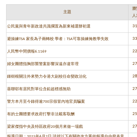
瀏
主題
人
3
公民黨與青年新政達共識擱置為新東補選辦初選
3
避操練TSA 家長為子兩轉校 學者：TSA可靠操練掩教學失敗
2
人民幣中間價報6.1169
2
婦女團體指胸部襲警案影響深遠亦違常理
2
鍾樹根關注外來勢力令港大副校任命變政治化
2
葵聯邨有居民對單位含鉛超標感無助
2
警方本月至今錄得逾700宗假冒內地官員騙案
2
有的士團體要求政府打擊非法載客取酬
2
梁家傑指中央及特區政府20個月來做一場戲
報導日期：2015年6月2日 請就以下有關政改方案的報導自由發表意