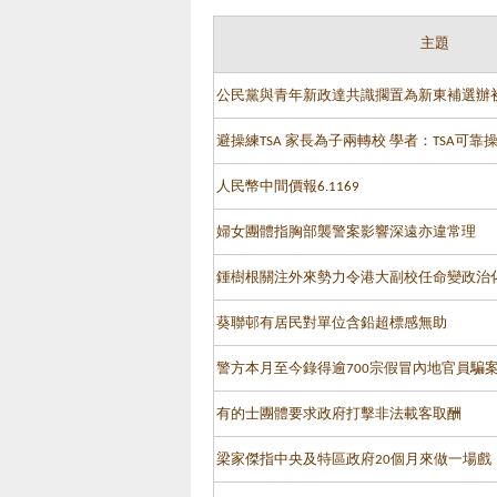
主題
公民黨與青年新政達共識擱置為新東補選辦
避操練TSA 家長為子兩轉校 學者：TSA可
人民幣中間價報6.1169
婦女團體指胸部襲警案影響深遠亦違常理
鍾樹根關注外來勢力令港大副校任命變政治
葵聯邨有居民對單位含鉛超標感無助
警方本月至今錄得逾700宗假冒內地官員騙
有的士團體要求政府打擊非法載客取酬
梁家傑指中央及特區政府20個月來做一場戲