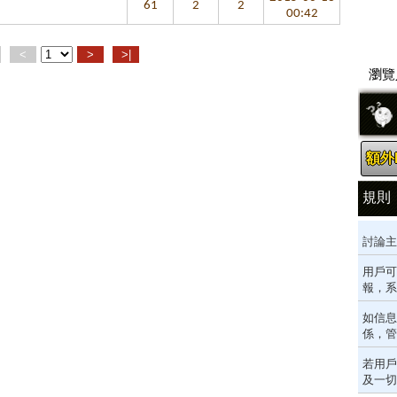
61
2
2
00:42
<
>
>|
瀏覽人
額外P
規則
討論主
用戶可
報，系
如信息
係，管
若用戶
及一切