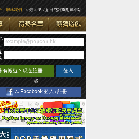
款
|
聯絡我們
香港大學民意研究計劃附屬網站
地
:
密
:
未有帳號？現在註冊！
登入
或
以 Facebook 登入 / 註冊