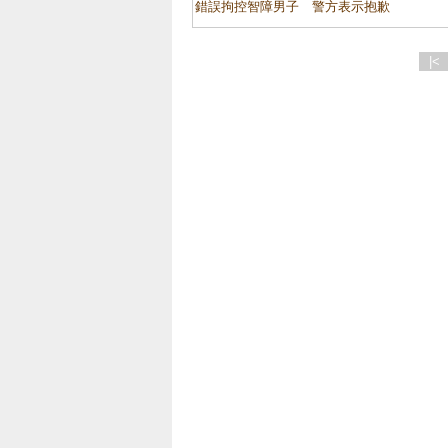
錯誤拘控智障男子 警方表示抱歉
|<