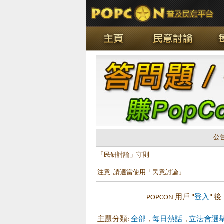
公
「民研討論」守則
注意: 請適當使用「民意討論」
POPCON 用戶 "
登入
" 
主題分類:
全部
,
每日熱話
,
立法會選舉 