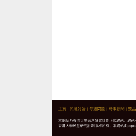
主頁
|
民意討論
|
每週問題
|
時事新聞
|
獎品
本網站乃香港大學民意研究計劃正式網站。網站
香港大學民意研究計劃版權所有。本網站由
popc