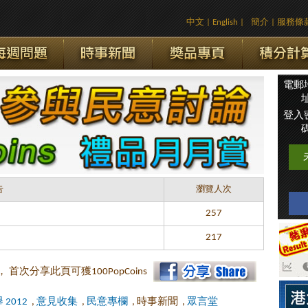
中文
|
English
|
簡介
|
服務條
電郵
址
登入
碼
告
瀏覽人次
257
217
後， 首次分享此頁可獲100PopCoins
2012
,
意見收集
,
民意專欄
, 時事新聞
,
眾言堂