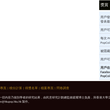
獎賞
用戶發
發表最多
用戶可
每次 
PopC
被隱藏
用戶可
用戶在
Fac
PopCoi
專頁
|
積分計算
|
得獎名單
|
檔案專頁
|
問卷調查
一切內容乃個別學者的研究結果，由民意研究計劃總監鍾庭耀博士負責，與香港大學
on@hkupop.hku.hk
製作。