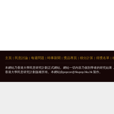
主頁
|
民意討論
|
每週問題
|
時事新聞
|
獎品專頁
|
積分計算
|
得獎名單
|
本網站乃香港大學民意研究計劃正式網站。網站一切內容乃個別學者的研究結果
香港大學民意研究計劃版權所有。本網站由
popcon@hkupop.hku.hk
製作。