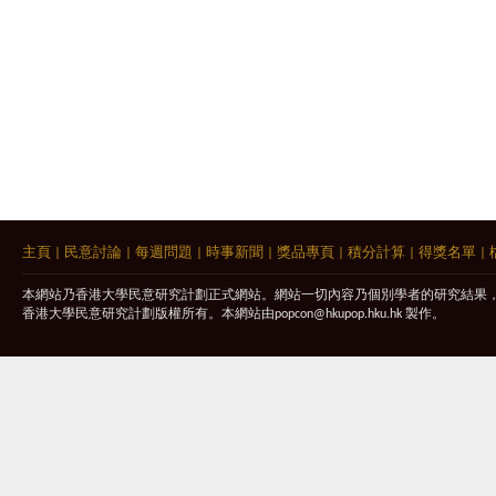
主頁
|
民意討論
|
每週問題
|
時事新聞
|
獎品專頁
|
積分計算
|
得獎名單
|
本網站乃香港大學民意研究計劃正式網站。網站一切內容乃個別學者的研究結果
香港大學民意研究計劃版權所有。本網站由
popcon@hkupop.hku.hk
製作。