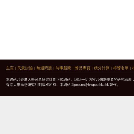
主頁
|
民意討論
|
每週問題
|
時事新聞
|
獎品專頁
|
積分計算
|
得獎名單
|
本網站乃香港大學民意研究計劃正式網站。網站一切內容乃個別學者的研究結果
香港大學民意研究計劃版權所有。本網站由
popcon@hkupop.hku.hk
製作。