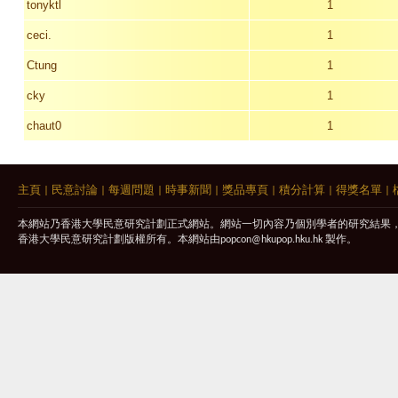
tonyktl
1
ceci.
1
Ctung
1
cky
1
chaut0
1
主頁
|
民意討論
|
每週問題
|
時事新聞
|
獎品專頁
|
積分計算
|
得獎名單
|
本網站乃香港大學民意研究計劃正式網站。網站一切內容乃個別學者的研究結果
香港大學民意研究計劃版權所有。本網站由
popcon@hkupop.hku.hk
製作。