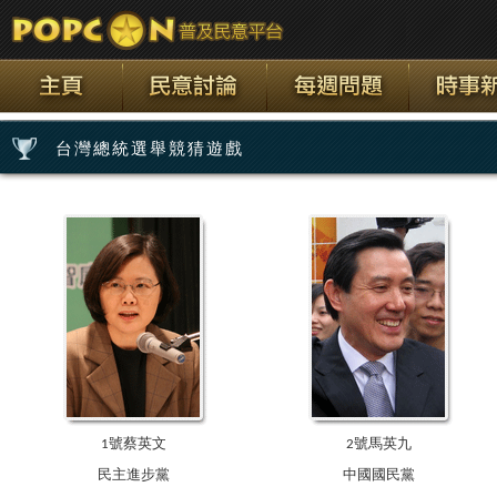
台灣總統選舉競猜遊戲
1號蔡英文
2號馬英九
民主進步黨
中國國民黨