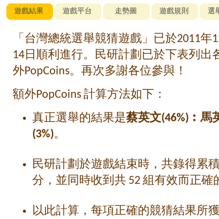
遊戲結果
遊戲平台
走勢圖
遊戲規則
選
「台灣總統選舉競猜遊戲」已於2011年12
14日順利進行。民研計劃已於下表列出
外PopCoins。再次多謝各位參與！
額外PopCoins 計算方法如下：
真正選舉的結果是
蔡英文(46%)︰馬
(3%)
。
民研計劃於遊戲結束時，共錄得累積額外
分，並同時收到共 52 組有效而正
以此計算，每項正確的競猜結果所