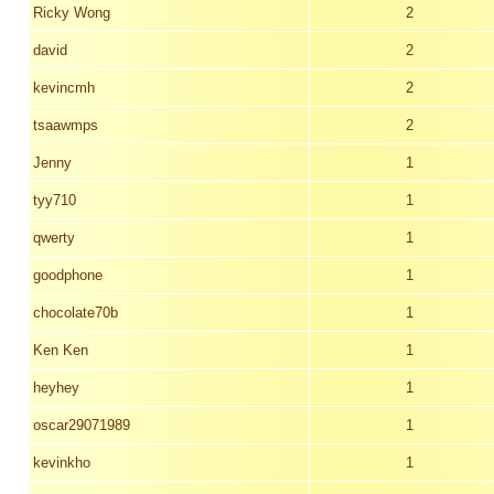
Ricky Wong
2
david
2
kevincmh
2
tsaawmps
2
Jenny
1
tyy710
1
qwerty
1
goodphone
1
chocolate70b
1
Ken Ken
1
heyhey
1
oscar29071989
1
kevinkho
1