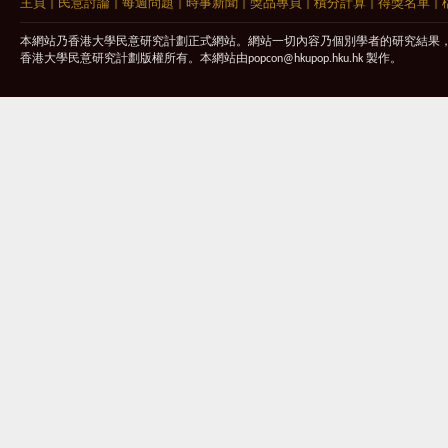
主頁
|
民意討論
|
每週問題
|
時事新聞
|
獎品專頁
|
積分計算
|
得獎名單
|
本網站乃香港大學民意研究計劃正式網站。網站一切內容乃個別學者的研究結果
香港大學民意研究計劃版權所有。本網站由
popcon@hkupop.hku.hk
製作。