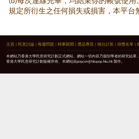
(b)每次連線完畢，均結束你的帳號使
規定所衍生之任何損失或損害，本平台
主頁
|
民意討論
|
每週問題
|
時事新聞
|
獎品專頁
|
積分計算
|
得獎名單
|
本網站乃香港大學民意研究計劃正式網站。網站一切內容乃個別學者的研究結果
香港大學民意研究計劃版權所有。本網站由
popcon@hkupop.hku.hk
製作。