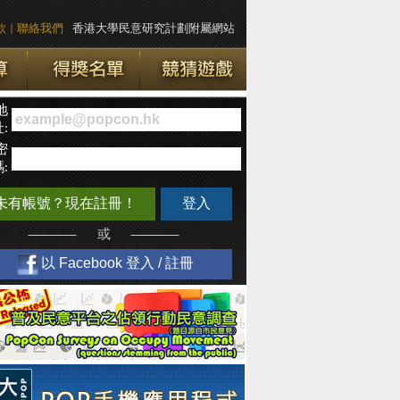
款
|
聯絡我們
香港大學民意研究計劃附屬網站
地
:
密
:
未有帳號？現在註冊！
登入
或
以 Facebook 登入 / 註冊