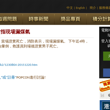
中文
|
English
|
簡介
|
服務條
電郵
防指現場漏煤氣
址
登入
當場證實死亡，消防表示，現場漏煤氣。 下午近4時，
碼
內暈倒，救護員到場後證實男子死亡。
nt/k2/1230864-20151220.htm
入"或"註冊"
POPCON進行討論!