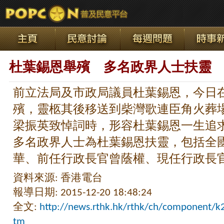
杜葉錫恩舉殯 多名政界人士扶靈
前立法局及市政局議員杜葉錫恩，今日
殯，靈柩其後移送到柴灣歌連臣角火葬場
梁振英致悼詞時，形容杜葉錫恩一生追
多名政界人士為杜葉錫恩扶靈，包括全
華、前任行政長官曾蔭權、現任行政長
資料來源: 香港電台
報導日期: 2015-12-20 18:48:24
全文:
http://news.rthk.hk/rthk/ch/component/
tm