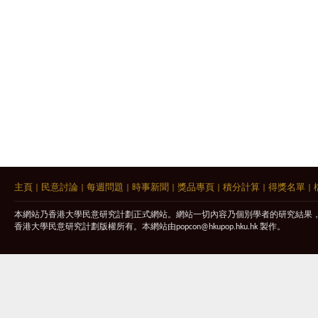
主頁
|
民意討論
|
每週問題
|
時事新聞
|
獎品專頁
|
積分計算
|
得獎名單
|
本網站乃香港大學民意研究計劃正式網站。網站一切內容乃個別學者的研究結果
香港大學民意研究計劃版權所有。本網站由
popcon@hkupop.hku.hk
製作。