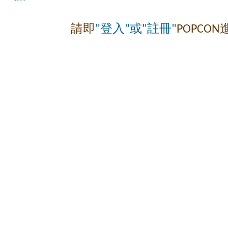
請即
"登入"或"註冊"
POPCO