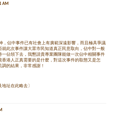
01 AM
神，佔中事件已有社會上有廣範深遠影響，而且極具爭議
否就此次事件讓大眾市民知道真正民意取向，佔中對一般
持一佔領下去，我懇請貴專業團隊能做一次佔中相關事件
境香港人正真需要的是什麼，對這次事件的取態又是怎
民調的結果，非常感謝！
及地址在此略去〕
AM