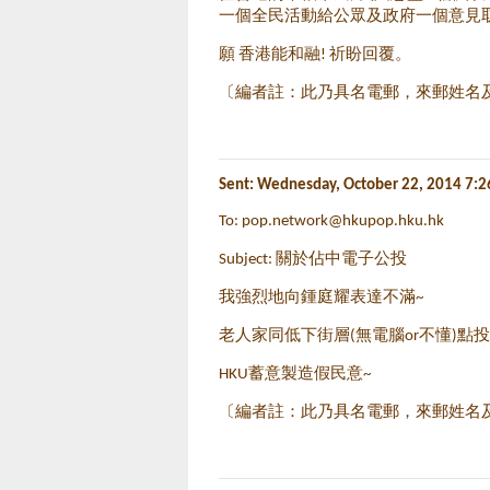
一個全民活動給公眾及政府一個意見
願 香港能和融! 祈盼回覆。
〔編者註：此乃具名電郵，來郵姓名
Sent: Wednesday, October 22, 2014 7:
To:
pop.network@hkupop.hku.hk
Subject: 關於佔中電子公投
我強烈地向鍾庭耀表達不滿~
老人家同低下街層(無電腦or不懂)點投
HKU蓄意製造假民意~
〔編者註：此乃具名電郵，來郵姓名