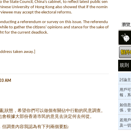
o the State Council, China's cabinet, to reflect latest public sen
hinese University of Hong Kong also showed that if the nomin
rviewee may accept the electoral reforms.
onducting a referendum or survey on this issue. The referendu
瀏覽人
hile to gather the citizens' opinions and stance for the sake of
ght for the current deadlock.
address taken away.]
額外P
規則
討論主
:03 AM
用戶可
報，系
如信息
係，管
混亂狀態，希望你們可以做個有關佔中行動的民意調查。
也會根據大部份香港市民的意見去決定何去何從。
若用戶
及一切
，但調查內容我認為有下列兩個要點: