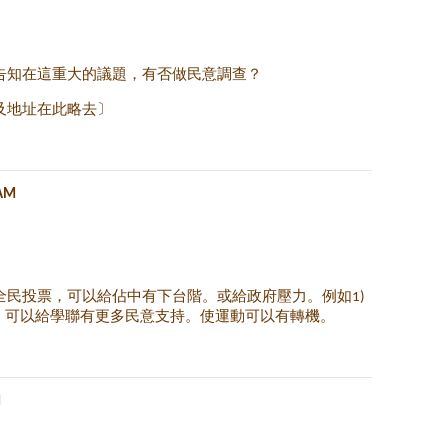
告知在這重大的議題，有否做民意調查？
及地址在此略去〕
 AM
全民投票，可以給佔中有下台階。或給政府壓力。例如1)
。可以給學聯有更多民意支持。使運動可以有轉機。
M