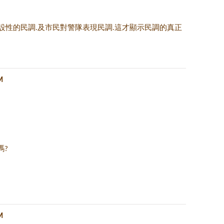
設性的民調.及市民對警隊表現民調.這才顯示民調的真正
M
嗎?
M