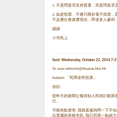
1. 不是問是否支持普選，而是問是
2. 如是投票，不應只限於電子投票
不反應社會真實情況，即使多人參與
謝謝
小市民上
Sent: Wednesday, October 22, 2014 7:
To:
pop.network@hkupop.hku.hk
Subject: 「民間全民投票」
你好,
從昨天的新聞公報得知人民研計劃原
行。
可能有點唐突, 我就直接詢問一下不
位普通的草根市民, 我只想盡一點綿