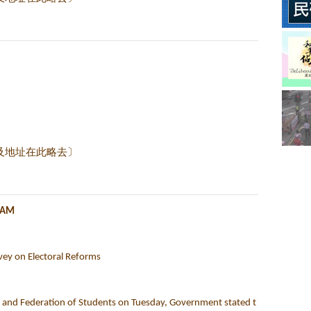
及地址在此略去〕
4 AM
vey on Electoral Reforms
and Federation of Students on Tuesday, Government stated t