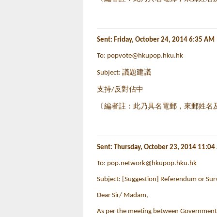
Sent: Friday, October 24, 2014 6:35 AM
To:
popvote@hkupop.hku.hk
Subject: 議題建議
支持/反對佔中
〔編者註：此乃具名電郵，來郵姓名
Sent: Thursday, October 23, 2014 11:0
To:
pop.network@hkupop.hku.hk
Subject: [Suggestion] Referendum or Sur
Dear Sir/ Madam,
As per the meeting between Government 