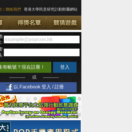
款
|
聯絡我們
香港大學民意研究計劃附屬網站
地
:
密
:
未有帳號？現在註冊！
登入
或
以 Facebook 登入 / 註冊