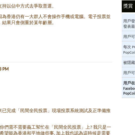
獎賞
否支持以佔中方式去爭取普選。
，因為香港仍有一大群人不會操作手機或電腦。電子投票並
用戶發
，結果只會側重於某年齡層。
發表最多
用戶可
每次 
PopC
被隱藏
33 PM
用戶可
用戶在
Fac
PopCoi
來已完成「民間全民投票」現場投票系統測試及正準備推
知你們需不需要義工幫忙在「民間全民投票」上? 我只是一
力希望能為香港和平地做些事, 加上我也認為這時候是需要