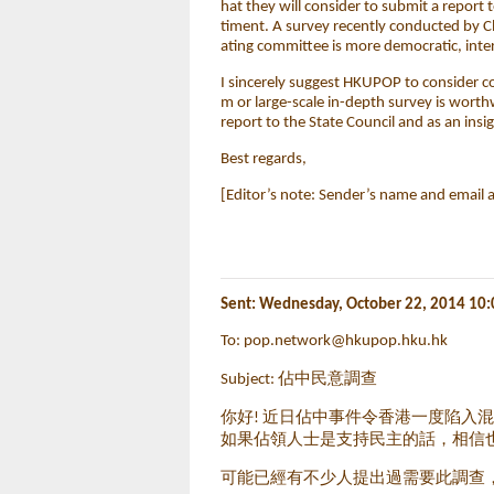
hat they will consider to submit a report t
timent. A survey recently conducted by C
ating committee is more democratic, inte
I sincerely suggest HKUPOP to consider c
m or large-scale in-depth survey is worthw
report to the State Council and as an insi
Best regards,
[Editor’s note: Sender’s name and email 
Sent: Wednesday, October 22, 2014 10
To:
pop.network@hkupop.hku.hk
Subject: 佔中民意調查
你好! 近日佔中事件令香港一度陷入
如果佔領人士是支持民主的話，相信
可能已經有不少人提出過需要此調查