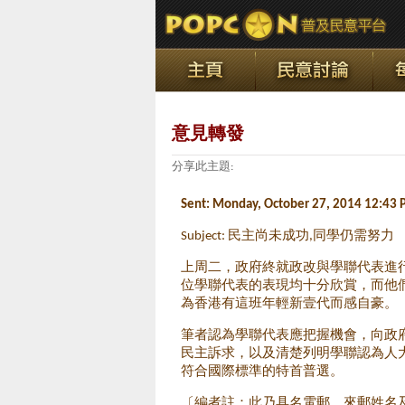
意見轉發
分享此主題:
Sent:
Monday, October 27, 2014 12:43
Subject: 民主尚未成功,同學仍需努力
上周二，政府終就政改與學聯代表進
位學聯代表的表現均十分欣賞，而他
為香港有這班年輕新壹代而感自豪。
筆者認為學聯代表應把握機會，向政
民主訴求，以及清楚列明學聯認為人
符合國際標準的特首普選。
〔編者註：此乃具名電郵，來郵姓名