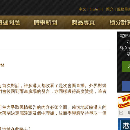
中文
|
English
|
簡介
|
服務條
電郵
址
登入
碼
 PM
行首次對話，許多港人都收看了是次會面直播。外界對幾
們會後回到雨傘廣場的發言，亦同樣獲得高度贊揚，筆者
府主力爭取民情報告的內容必須全面、確切地反映港人的
大落閘決定屬違憲及個中理據，故而學聯應堅持爭取一個
及地址在此略去〕