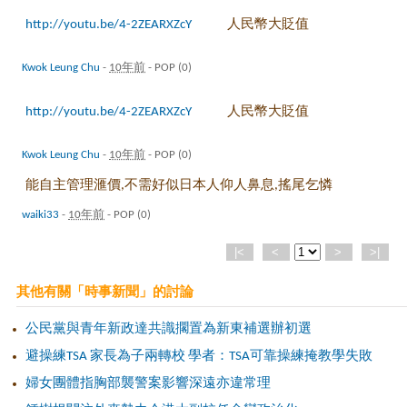
http://youtu.be/4-2ZEARXZcY
人民幣大貶值
Kwok Leung Chu
-
10年前
-
POP (0)
http://youtu.be/4-2ZEARXZcY
人民幣大貶值
Kwok Leung Chu
-
10年前
-
POP (0)
能自主管理滙價,不需好似日本人仰人鼻息,搖尾乞憐
waiki33
-
10年前
-
POP (0)
|<
<
>
>|
其他有關「時事新聞」的討論
公民黨與青年新政達共識擱置為新東補選辦初選
避操練TSA 家長為子兩轉校 學者：TSA可靠操練掩教學失敗
婦女團體指胸部襲警案影響深遠亦違常理