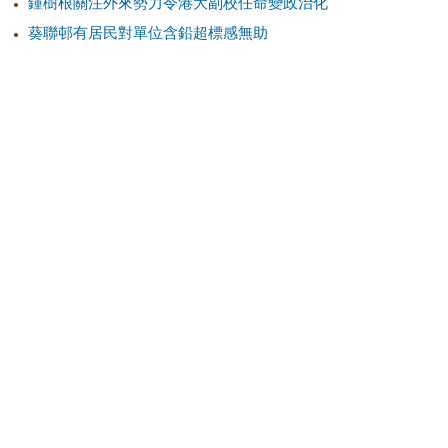
鍾樹根關注外來勢力令港大副校任命變政治化
葵聯邨有居民對單位含鉛超標感無助