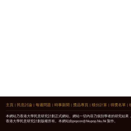
主頁
|
民意討論
|
每週問題
|
時事新聞
|
獎品專頁
|
積分計算
|
得獎名單
|
本網站乃香港大學民意研究計劃正式網站。網站一切內容乃個別學者的研究結果
香港大學民意研究計劃版權所有。本網站由
popcon@hkupop.hku.hk
製作。