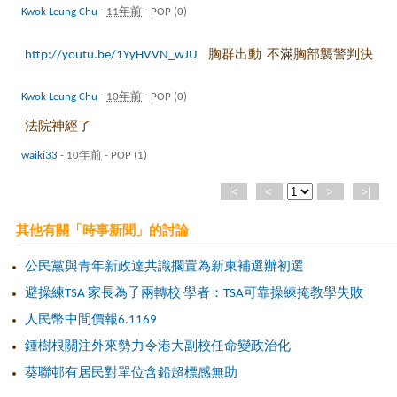
Kwok Leung Chu
-
11年前
-
POP (0)
http://youtu.be/1YyHVVN_wJU
胸群出動 不滿胸部襲警判決
Kwok Leung Chu
-
10年前
-
POP (0)
法院神經了
waiki33
-
10年前
-
POP (1)
|<
<
>
>|
其他有關「時事新聞」的討論
公民黨與青年新政達共識擱置為新東補選辦初選
避操練TSA 家長為子兩轉校 學者：TSA可靠操練掩教學失敗
人民幣中間價報6.1169
鍾樹根關注外來勢力令港大副校任命變政治化
葵聯邨有居民對單位含鉛超標感無助