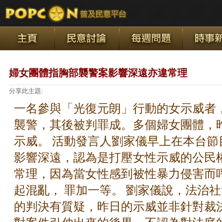
婦女團體指胸部襲警案影響深遠亦違常理
分享此主題:
一名參與「光復元朗」行動的女示威者
襲警，其後被判罪成。多個婦女團體，
示威。 活動發言人劉家儀早上在本台節
影響深遠，認為是打壓女性示威的公民
常理，因為當女性感到被性暴力侵害而
起混亂， 罪加一等。 劉家儀說，法治
的判決有質疑，昨日的示威並非針對裁