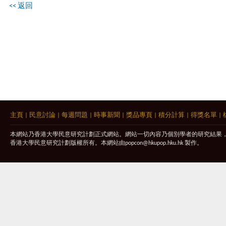
<< 返回
主頁
|
民意討論
|
每週問題
|
時事新聞
|
獎品專頁
|
積分計算
|
得獎名單
|
本網站乃香港大學民意研究計劃正式網站。網站一切內容乃個別學者的研究結果
香港大學民意研究計劃版權所有。本網站由
popcon@hkupop.hku.hk
製作。