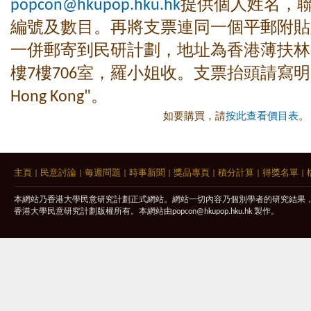
popcon@hkupop.hku.hk
提供個人姓名，
編號及數目。再將支票連同一個平郵附貼
一併郵寄到民研計劃，地址為香港薄扶林
樓7樓706室，羅小姐收。支票抬頭請寫明 "The U
Hong Kong"。
如要購買，請
按此查看價目表
。
主頁
|
民意討論
|
每週問題
|
時事新聞
|
獎品專頁
|
積分計算
|
得獎名單
|
本網站乃香港大學民意研究計劃正式網站。網站一切內容乃個別學者的研究結果
香港大學民意研究計劃版權所有。本網站由
popcon@hkupop.hku.hk
製作。