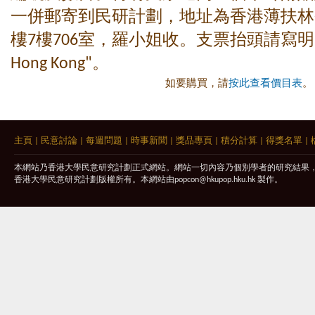
一併郵寄到民研計劃，地址為香港薄扶林
樓7樓706室，羅小姐收。支票抬頭請寫明 "The U
Hong Kong"。
如要購買，請
按此查看價目表
。
主頁
|
民意討論
|
每週問題
|
時事新聞
|
獎品專頁
|
積分計算
|
得獎名單
|
本網站乃香港大學民意研究計劃正式網站。網站一切內容乃個別學者的研究結果
香港大學民意研究計劃版權所有。本網站由
popcon@hkupop.hku.hk
製作。