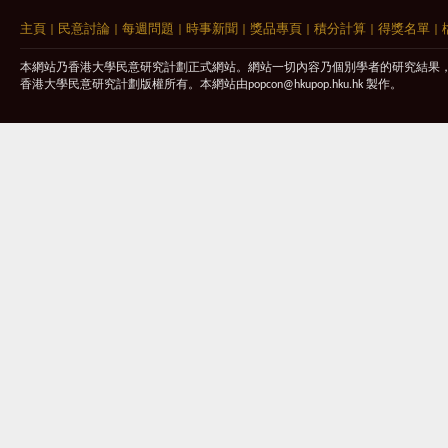
主頁
|
民意討論
|
每週問題
|
時事新聞
|
獎品專頁
|
積分計算
|
得獎名單
|
本網站乃香港大學民意研究計劃正式網站。網站一切內容乃個別學者的研究結果
香港大學民意研究計劃版權所有。本網站由
popcon@hkupop.hku.hk
製作。