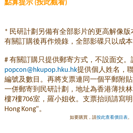
點算提示 (按此觀看)
* 民研計劃另備有全部影片的更高解像
有關訂購後再作燒錄，全部影碟只以成本
# 有關訂購只提供郵寄方式，不設面交。
popcon@hkupop.hku.hk
提供個人姓名，
編號及數目。再將支票連同一個平郵附貼
一併郵寄到民研計劃，地址為香港薄扶林
樓7樓706室，羅小姐收。支票抬頭請寫明 "The U
Hong Kong"。
如要購買，請
按此查看價目表
。